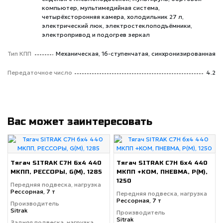
компьютер, мультимедийная система,
четырёхсторонняя камера, холодильник 27 л,
электрический люк, электростеклоподъёмники,
электропривод и подогрев зеркал
Тип КПП
Механическая, 16-ступенчатая, синхронизированная
Передаточное число
4.2
Вас может заинтересовать
Тягач SITRAK C7H 6x4 440
Тягач SITRAK C7H 6x4 440
МКПП, РЕССОРЫ, G(М), 1285
МКПП +КОМ, ПНЕВМА, P(М),
1250
Передняя подвеска, нагрузка
Рессорная, 7 т
Передняя подвеска, нагрузка
Рессорная, 7 т
Производитель
Sitrak
Производитель
Sitrak
Задняя подвеска, нагрузка