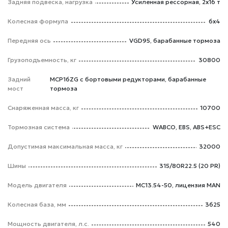
Задняя подвеска, нагрузка
Усиленная рессорная, 2x16 т
Колесная формула
6х4
Передняя ось
VGD95, барабанные тормоза
Грузоподъемность, кг
30800
Задний
MCP16ZG с бортовыми редукторами, барабанные
мост
тормоза
Снаряженная масса, кг
10700
Тормозная система
WABCO, EBS, ABS+ESC
Допустимая максимальная масса, кг
32000
Шины
315/80R22.5 (20 PR)
Модель двигателя
МС13.54-50, лицензия MAN
Колесная база, мм
3625
Мощность двигателя, л.с.
540