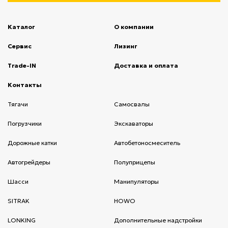
Каталог
О компании
(current)
Сервис
(current)
Лизинг
(current)
Trade-IN
(current)
Доставка и оплата
(current)
Контакты
(current)
Тягачи
(current)
Cамосвалы
(current)
Погрузчики
(current)
Экскаваторы
(current)
Дорожные катки
(current)
Автобетоносмеситель
(current)
Автогрейдеры
(current)
Полуприцепы
(current)
Шасси
(current)
Манипуляторы
(current)
SITRAK
(current)
HOWO
(current)
LONKING
(current)
Дополнительные надстройки
(current)