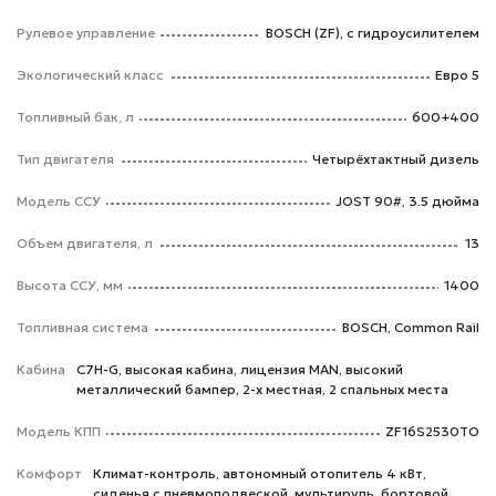
Рулевое управление
BOSCH (ZF), с гидроусилителем
Экологический класс
Евро 5
Топливный бак, л
600+400
Тип двигателя
Четырёхтактный дизель
Модель ССУ
JOST 90#, 3.5 дюйма
Объем двигателя, л
13
Высота ССУ, мм
1400
Топливная система
BOSCH, Common Rail
Кабина
C7H-G, высокая кабина, лицензия MAN, высокий
металлический бампер, 2-х местная, 2 спальных места
Модель КПП
ZF16S2530TO
Комфорт
Климат-контроль, автономный отопитель 4 кВт,
сиденья с пневмоподвеской, мультируль, бортовой