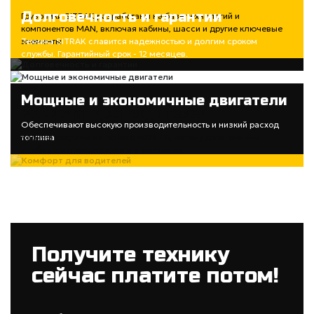
Долговечность и гарантии
Грузовики SITRAK разработаны на базе технологий и
компонентов MAN, включая кабины, шасси и другие ключевые
элементы
Техника SITRAK славится надежностью и долгим сроком
службы. Гарантийный срок - 12 месяцев.
Мощные и экономичные двигатели
Комфорт для водителей
Обеспечивают высокую производительность и низкий расход
топлива
Кабины созданы на основе MAN TG, потому эргономичны,
удобны в использовании и управлении
Получите технику
сейчас платите потом!