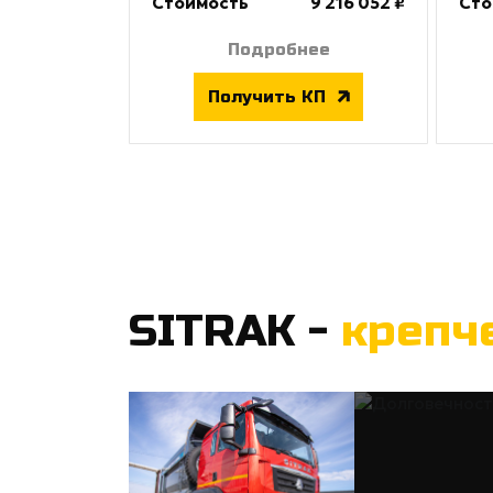
Стоимость
9 216 052 ₽
Сто
Подробнее
Получить КП
SITRAK -
крепч