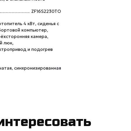
ZF16S2230TO
топитель 4 кВт, сиденья с
 бортовой компьютер,
рёхсторонняя камера,
й люк,
ктропривод и подогрев
чатая, синхронизированная
интересовать