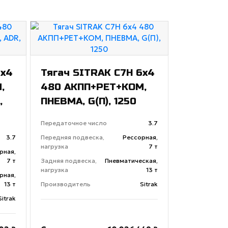
6x4
Тягач SITRAK C7H 6x4
,
480 АКПП+РЕТ+КОМ,
,
ПНЕВМА, G(П), 1250
Передаточное число
3.7
3.7
Передняя подвеска,
Рессорная,
нагрузка
7 т
рная,
7 т
Задняя подвеска,
Пневматическая,
нагрузка
13 т
рная,
13 т
Производитель
Sitrak
Sitrak