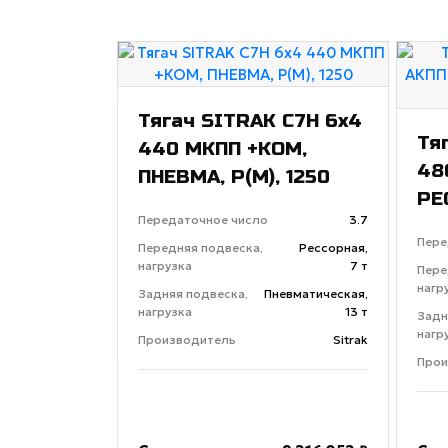
Тягач SITRAK C7H 6x4
Тя
440 МКПП +КОМ,
48
ПНЕВМА, P(М), 1250
РЕ
Передаточное число
3.7
Пере
Передняя подвеска,
Рессорная,
нагрузка
7 т
Пере
нагр
Задняя подвеска,
Пневматическая,
нагрузка
13 т
Задн
нагр
Производитель
Sitrak
Прои