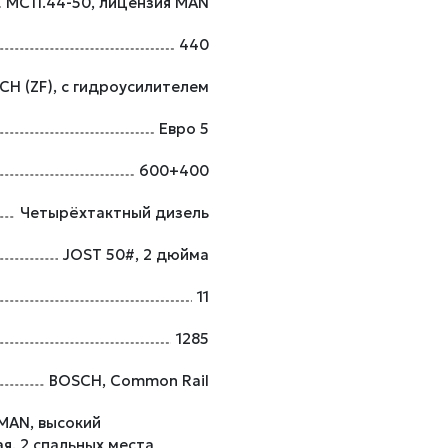
МС11.44-50, лицензия MAN
440
CH (ZF), с гидроусилителем
Евро 5
600+400
Четырёхтактный дизель
JOST 50#, 2 дюйма
11
1285
BOSCH, Common Rail
 MAN, высокий
я, 2 спальных места