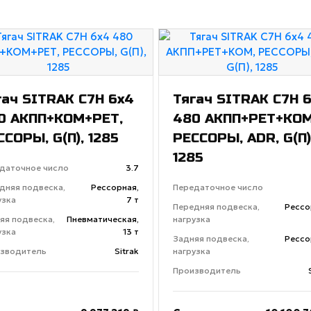
гач SITRAK C7H 6x4
Тягач SITRAK C7H 
0 АКПП+КОМ+РЕТ,
480 АКПП+РЕТ+КОМ
ССОРЫ, G(П), 1285
РЕССОРЫ, ADR, G(П)
1285
даточное число
3.7
дняя подвеска,
Рессорная,
Передаточное число
узка
7 т
Передняя подвеска,
Рессо
яя подвеска,
Пневматическая,
нагрузка
узка
13 т
Задняя подвеска,
Рессо
зводитель
Sitrak
нагрузка
Производитель