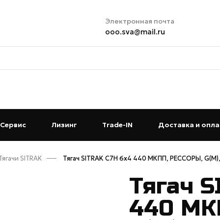
Электронная почта
ooo.sva@mail.ru
t)
Сервис
(current)
Лизинг
(current)
Trade-IN
(current)
Доставка и опла
Тягачи SITRAK
Тягач SITRAK C7H 6x4 440 МКПП, РЕССОРЫ, G(М),
Тягач S
440 МК