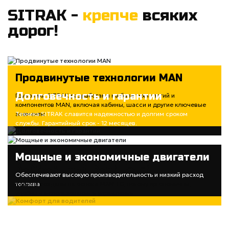
SITRAK -
крепче
всяких
дорог!
Продвинутые технологии MAN
Долговечность и гарантии
Грузовики SITRAK разработаны на базе технологий и
компонентов MAN, включая кабины, шасси и другие ключевые
элементы
Техника SITRAK славится надежностью и долгим сроком
службы. Гарантийный срок - 12 месяцев.
Мощные и экономичные двигатели
Комфорт для водителей
Обеспечивают высокую производительность и низкий расход
топлива
Кабины созданы на основе MAN TG, потому эргономичны,
удобны в использовании и управлении