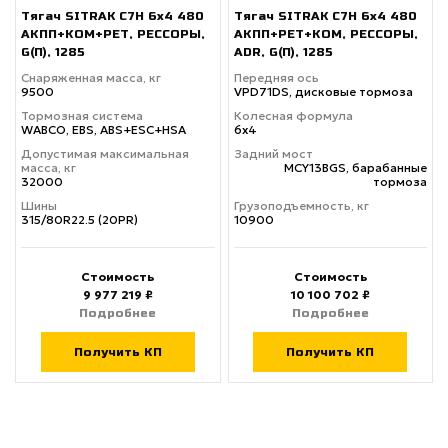
Тягач SITRAK C7H 6x4 480
Тягач SITRAK C7H 6x4 480
АКПП+КОМ+РЕТ, РЕССОРЫ,
АКПП+РЕТ+КОМ, РЕССОРЫ,
G(П), 1285
ADR, G(П), 1285
Снаряженная масса, кг
Передняя ось
9500
VPD71DS, дисковые тормоза
Тормозная система
Колесная формула
WABCO, EBS, ABS+ESC+HSA
6х4
Допустимая максимальная
Задний мост
масса, кг
MCY13BGS, барабанные
32000
тормоза
Шины
Грузоподъемность, кг
315/80R22.5 (20PR)
10900
Стоимость
Стоимость
9 977 219 ₽
10 100 702 ₽
Подробнее
Подробнее
Получить КП
Получить КП