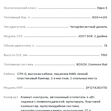
Экологический класс
Евро 5
Топливный бак, л
600+400
Тип двигателя
Четырёхтактный дизель
Модель ССУ
JOST 50#, 2 дюйма
Объем двигателя, л
13
Высота ССУ, мм
1150
Топливная система
BOSCH, Common Rail
Кабина
C7H-G, высокая кабина, лицензия MAN, низкий
пластиковый бампер, 2-х местная, 2 спальных места
Модель КПП
ZF12TX2621TD
Комфорт
Климат-контроль, автономный отопитель 4 кВт,
сиденья с пневмоподвеской, мультируль, бортовой
компьютер, мультимедийная система,
четырёхсторонняя камера, холодильник 27 л,