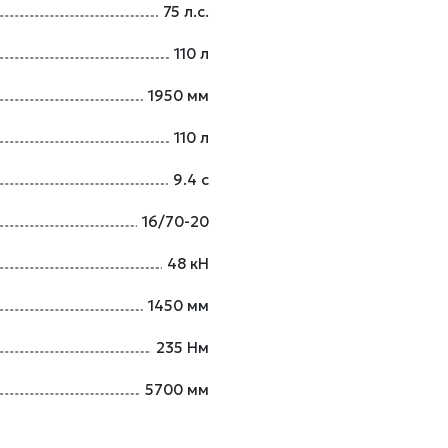
75 л.с.
110 л
1950 мм
110 л
9.4 с
16/70-20
48 кН
1450 мм
235 Нм
5700 мм