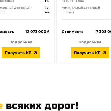
ке ковша
мм
кромке ковша
имальный дорожный
421
Минимальный дорожный
вет
мм
просвет
имость
12 073 000 ₽
Стоимость
7 308 0
Подробнее
Подробнее
Получить КП
Получить КП
е
всяких дорог!