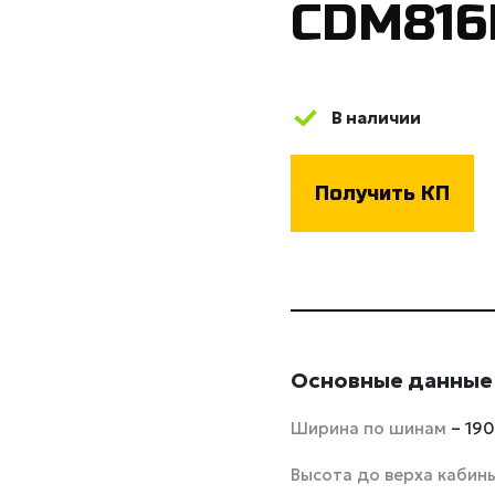
CDM816
В наличии
Получить КП
Основные данные
Ширина по шинам
– 19
Высота до верха кабин