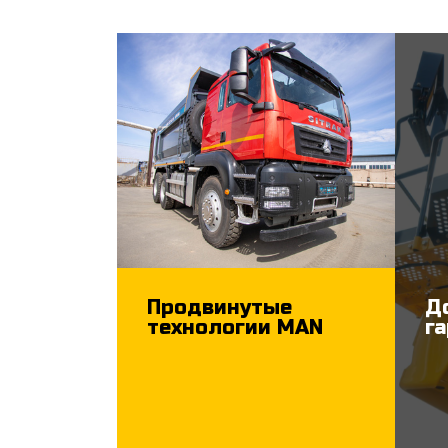
Продвинутые
Д
технологии MAN
г