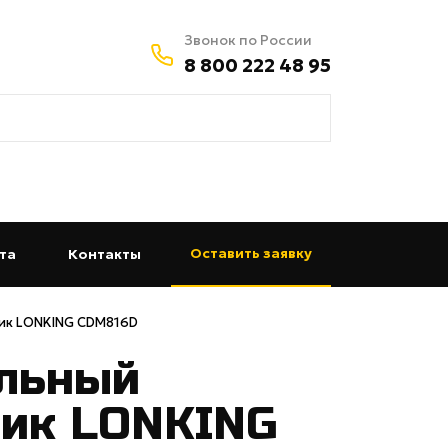
Звонок по России
8 800 222 48 95
Оставить заявку
та
(current)
Контакты
(current)
ик LONKING CDM816D
льный
чик LONKING