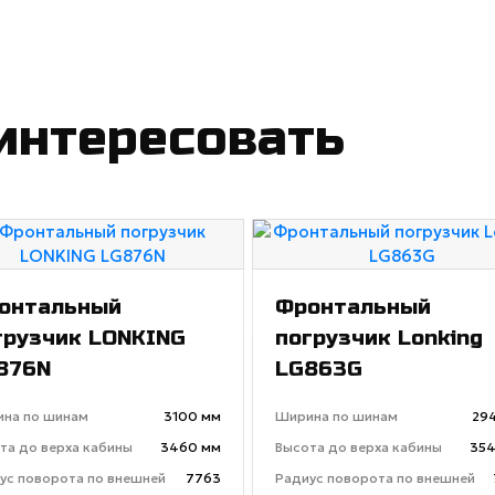
интересовать
онтальный
Фронтальный
грузчик LONKING
погрузчик Lonking
876N
LG863G
на по шинам
3100 мм
Ширина по шинам
29
та до верха кабины
3460 мм
Высота до верха кабины
354
ус поворота по внешней
7763
Радиус поворота по внешней