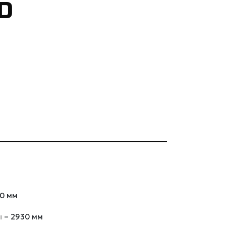
D
00 мм
ы
– 2930 мм