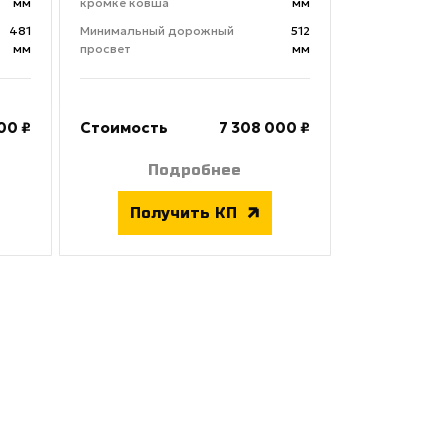
мм
кромке ковша
мм
481
Минимальный дорожный
512
мм
просвет
мм
00 ₽
Стоимость
7 308 000 ₽
Подробнее
Получить КП