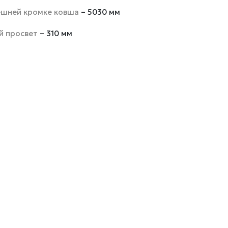
ешней кромке ковша
– 5030 мм
 просвет
– 310 мм