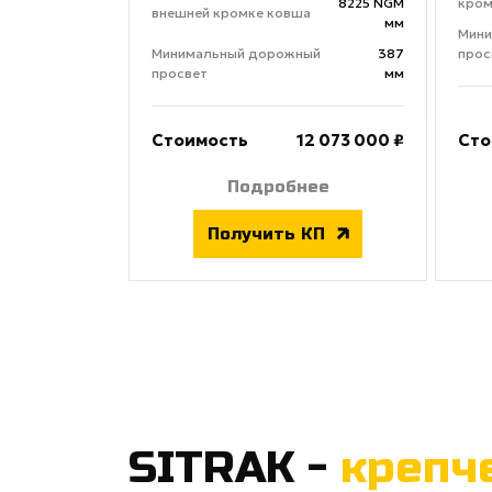
8225 NGM
кром
внешней кромке ковша
мм
Мин
Минимальный дорожный
387
прос
просвет
мм
Стоимость
12 073 000 ₽
Сто
Подробнее
Получить КП
SITRAK -
крепч