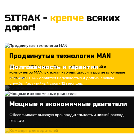
SITRAK -
крепче
всяких
дорог!
Продвинутые технологии MAN
Долговечность и гарантии
Грузовики SITRAK разработаны на базе технологий и
компонентов MAN, включая кабины, шасси и другие ключевые
элементы
Техника SITRAK славится надежностью и долгим сроком
службы. Гарантийный срок - 12 месяцев.
Мощные и экономичные двигатели
Комфорт для водителей
Обеспечивают высокую производительность и низкий расход
топлива
Кабины созданы на основе MAN TG, потому эргономичны,
удобны в использовании и управлении