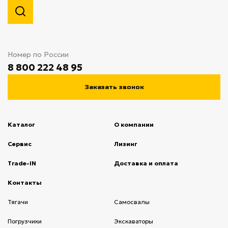
Номер по России
8 800 222 48 95
Заказать звонок
Каталог
О компании
(current)
Сервис
(current)
Лизинг
(current)
Trade-IN
(current)
Доставка и оплата
(current)
Контакты
(current)
Тягачи
(current)
Cамосвалы
(current)
Погрузчики
(current)
Экскаваторы
(current)