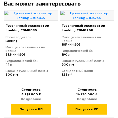
Вас может заинтересовать
Гусеничный экскаватор
Гусеничный экскаватор
Lonking CDM6035
Lonking CDM6266
Производитель
Макс. усилие копания на
Lonking
ковше
185 кН (ISO)
Макс. усилие копания на
ковше
Гидравлический бак
31,8 кН (ISO)
190 л
Гидравлический бак
Ширина гусеничной ленты
41 л
600 мм
Ширина гусеничной ленты
Стандартный ковш
300 мм
1,55 м³
Стоимость
Стоимость
4 791 000 ₽
14 150 000 ₽
Подробнее
Подробнее
Получить КП
Получить КП