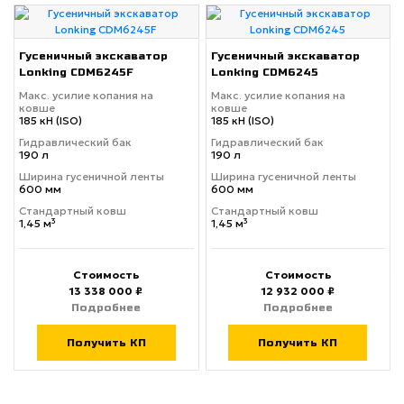
Гусеничный экскаватор
Гусеничный экскаватор
Lonking CDM6245F
Lonking CDM6245
Макс. усилие копания на
Макс. усилие копания на
ковше
ковше
185 кН (ISO)
185 кН (ISO)
Гидравлический бак
Гидравлический бак
190 л
190 л
Ширина гусеничной ленты
Ширина гусеничной ленты
600 мм
600 мм
Стандартный ковш
Стандартный ковш
1,45 м³
1,45 м³
Стоимость
Стоимость
13 338 000 ₽
12 932 000 ₽
Подробнее
Подробнее
Получить КП
Получить КП