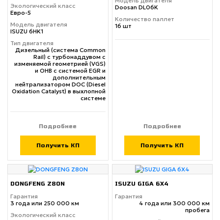
Модель двигателя
Экологический класс
Doosan DL06K
Евро-5
Количество паллет
Модель двигателя
16 шт
ISUZU 6HK1
Тип двигателя
Дизельный (система Common
Rail) с турбонаддувом с
изменяемой геометрией (VGS)
и ОНВ с системой EGR и
дополнительным
нейтрализатором DOC (Diesel
Oxidation Catalyst) в выхлопной
системе
Подробнее
Подробнее
Получить КП
Получить КП
DONGFENG Z80N
ISUZU GIGA 6X4
Гарантия
Гарантия
3 года или 250 000 км
4 года или 300 000 км
пробега
Экологический класс