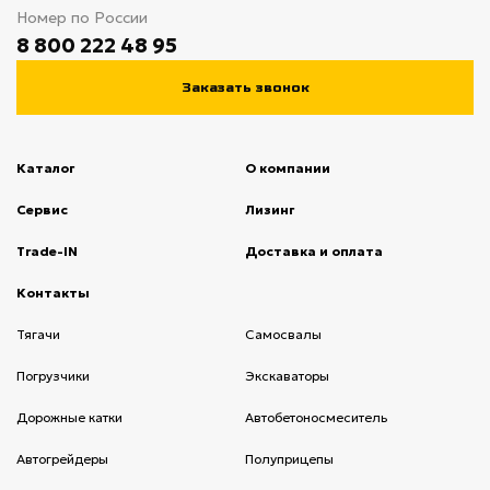
Номер по России
8 800 222 48 95
Заказать звонок
Каталог
О компании
(current)
Сервис
(current)
Лизинг
(current)
Trade-IN
(current)
Доставка и оплата
(current)
Контакты
(current)
Тягачи
(current)
Cамосвалы
(current)
Погрузчики
(current)
Экскаваторы
(current)
Дорожные катки
(current)
Автобетоносмеситель
(current)
Автогрейдеры
(current)
Полуприцепы
(current)