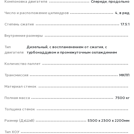
Компоновка двигателя
Спереди, продольно
Число и расположение цилиндров
4, в ряд
Степень сжатия
17.5:1
Внутренние размеры
Тип
Дизельный, с воспламенением от сжатия, с
двигателя
турбонаддувом и промежуточным охлаждением
Количество паллет
Трансмиссия
МКПП
Материал стенок
Полная масса
7500 кг
Толщина стенок
Размер (ДхШхВ)
5300 х 2300 х 2200мм
Тип ХОУ