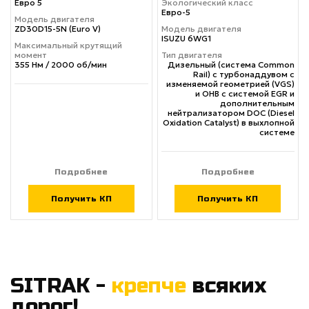
Евро 5
Экологический класс
Евро-5
Модель двигателя
ZD30D15-5N (Euro V)
Модель двигателя
ISUZU 6WG1
Максимальный крутящий
момент
Тип двигателя
355 Нм / 2000 об/мин
Дизельный (система Common
Rail) с турбонаддувом с
изменяемой геометрией (VGS)
и ОНВ с системой EGR и
дополнительным
нейтрализатором DOC (Diesel
Oxidation Catalyst) в выхлопной
системе
Подробнее
Подробнее
Получить КП
Получить КП
SITRAK -
крепче
всяких
дорог!