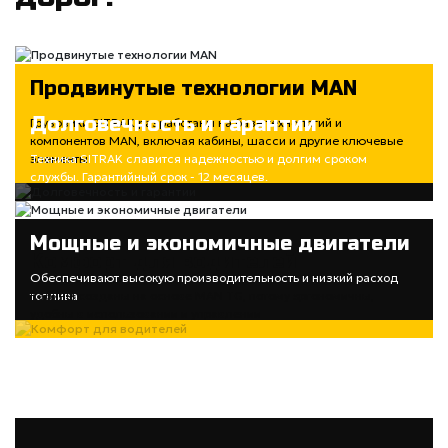
Продвинутые технологии MAN
Долговечность и гарантии
Грузовики SITRAK разработаны на базе технологий и
компонентов MAN, включая кабины, шасси и другие ключевые
элементы
Техника SITRAK славится надежностью и долгим сроком
службы. Гарантийный срок - 12 месяцев.
Мощные и экономичные двигатели
Комфорт для водителей
Обеспечивают высокую производительность и низкий расход
топлива
Кабины созданы на основе MAN TG, потому эргономичны,
удобны в использовании и управлении